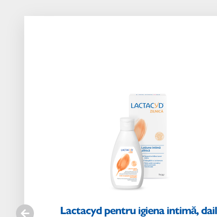
Cumpără
acum
Vă
rugăm
să
selectați
o
variantă
Lactacyd pentru igiena intimă, dai