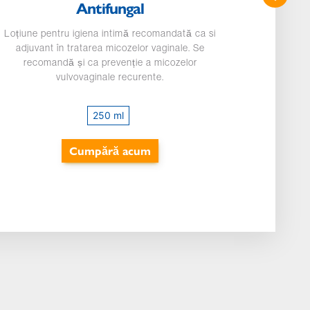
Antifungal
Loțiune pentru igiena intimă recomandată ca si
Loțiune
adjuvant în tratarea micozelor vaginale. Se
agenți
recomandă și ca prevenție a micozelor
inhibarea
vulvovaginale recurente.
in
250 ml
Cumpără acum