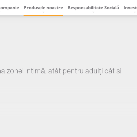
Companie
Produsele noastre
Responsabilitate Socială
Invest
igare
cipală
zonei intimă, atât pentru adulți cât si