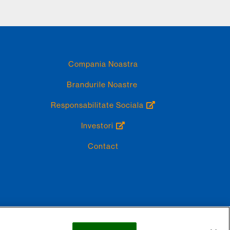
Compania Noastra
Brandurile Noastre
Responsabilitate Sociala
Investori
Contact
any Store Contact
© 2022 Perrigo Company plc, All Rights