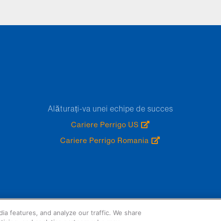
Alăturați-va unei echipe de succes
Cariere Perrigo US
Cariere Perrigo Romania
tatement
Cookie List
Policies and Practices
Terms & Conditions
US Comp
ia features, and analyze our traffic. We share
Reserved.