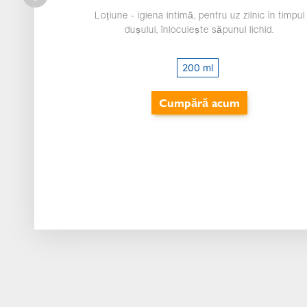
Loțiune - igiena intimă, pentru uz zilnic în timpul
dușului, înlocuiește săpunul lichid.
200 ml
Cumpără acum