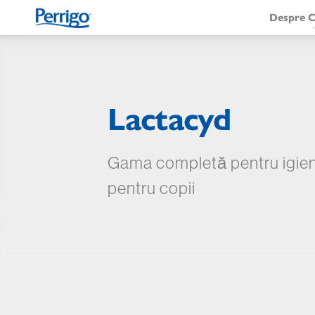
Mergi
Despre 
Nav
la
conţinutul
prin
principal
Lactacyd
Gama completă pentru igiena 
pentru copii